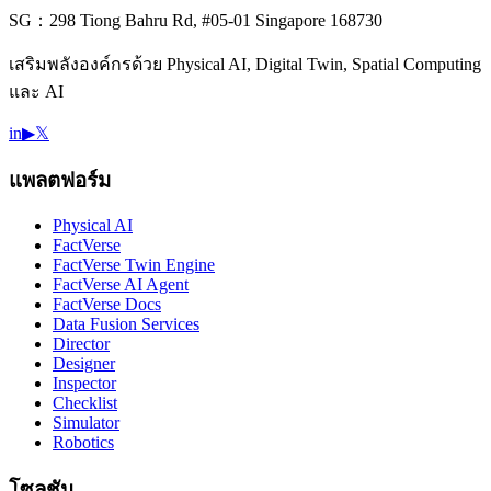
SG：298 Tiong Bahru Rd, #05-01 Singapore 168730
เสริมพลังองค์กรด้วย Physical AI, Digital Twin, Spatial Computing
และ AI
in
▶
𝕏
แพลตฟอร์ม
Physical AI
FactVerse
FactVerse Twin Engine
FactVerse AI Agent
FactVerse Docs
Data Fusion Services
Director
Designer
Inspector
Checklist
Simulator
Robotics
โซลูชัน