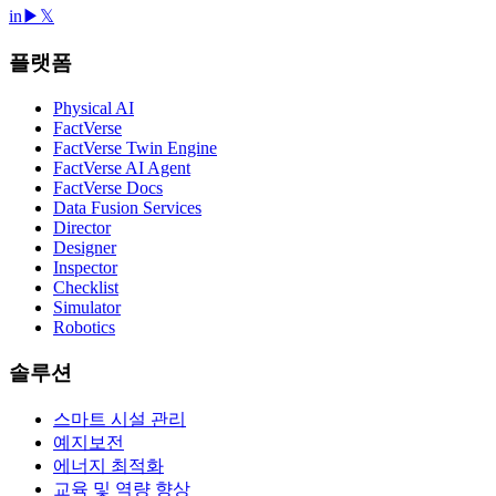
in
▶
𝕏
플랫폼
Physical AI
FactVerse
FactVerse Twin Engine
FactVerse AI Agent
FactVerse Docs
Data Fusion Services
Director
Designer
Inspector
Checklist
Simulator
Robotics
솔루션
스마트 시설 관리
예지보전
에너지 최적화
교육 및 역량 향상