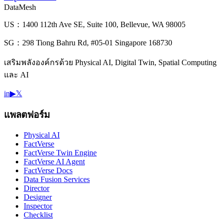
DataMesh
US：1400 112th Ave SE, Suite 100, Bellevue, WA 98005
SG：298 Tiong Bahru Rd, #05-01 Singapore 168730
เสริมพลังองค์กรด้วย Physical AI, Digital Twin, Spatial Computing
และ AI
in
▶
𝕏
แพลตฟอร์ม
Physical AI
FactVerse
FactVerse Twin Engine
FactVerse AI Agent
FactVerse Docs
Data Fusion Services
Director
Designer
Inspector
Checklist