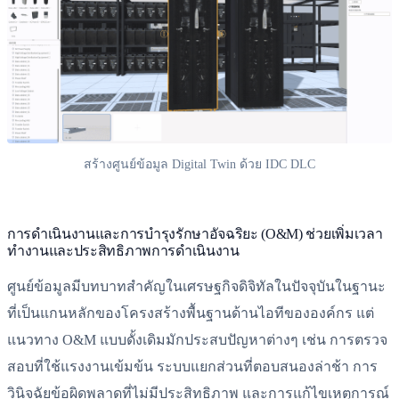
สร้างศูนย์ข้อมูล Digital Twin ด้วย IDC DLC
การดำเนินงานและการบำรุงรักษาอัจฉริยะ (O&M) ช่วยเพิ่มเวลา
ทำงานและประสิทธิภาพการดำเนินงาน
ศูนย์ข้อมูลมีบทบาทสำคัญในเศรษฐกิจดิจิทัลในปัจจุบันในฐานะ
ที่เป็นแกนหลักของโครงสร้างพื้นฐานด้านไอทีขององค์กร แต่
แนวทาง O&M แบบดั้งเดิมมักประสบปัญหาต่างๆ เช่น การตรวจ
สอบที่ใช้แรงงานเข้มข้น ระบบแยกส่วนที่ตอบสนองล่าช้า การ
วินิจฉัยข้อผิดพลาดที่ไม่มีประสิทธิภาพ และการแก้ไขเหตุการณ์