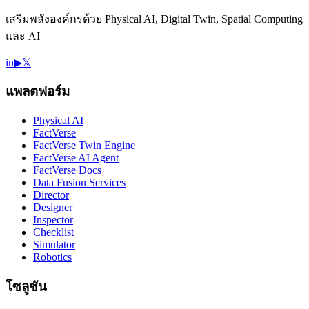
เสริมพลังองค์กรด้วย Physical AI, Digital Twin, Spatial Computing
และ AI
in
▶
𝕏
แพลตฟอร์ม
Physical AI
FactVerse
FactVerse Twin Engine
FactVerse AI Agent
FactVerse Docs
Data Fusion Services
Director
Designer
Inspector
Checklist
Simulator
Robotics
โซลูชัน