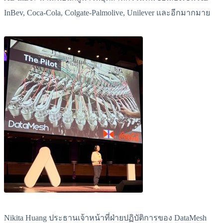
InBev, Coca-Cola, Colgate-Palmolive, Unilever และอีกมากมาย
Nikita Huang ประธานเจ้าหน้าที่ฝ่ายปฏิบัติการของ DataMesh