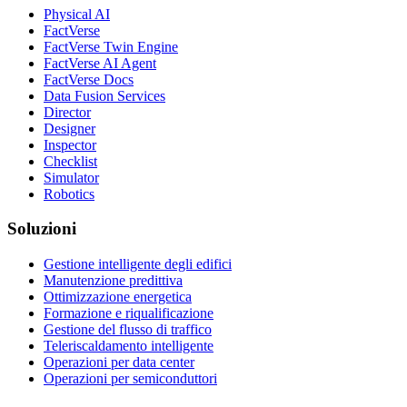
Physical AI
FactVerse
FactVerse Twin Engine
FactVerse AI Agent
FactVerse Docs
Data Fusion Services
Director
Designer
Inspector
Checklist
Simulator
Robotics
Soluzioni
Gestione intelligente degli edifici
Manutenzione predittiva
Ottimizzazione energetica
Formazione e riqualificazione
Gestione del flusso di traffico
Teleriscaldamento intelligente
Operazioni per data center
Operazioni per semiconduttori