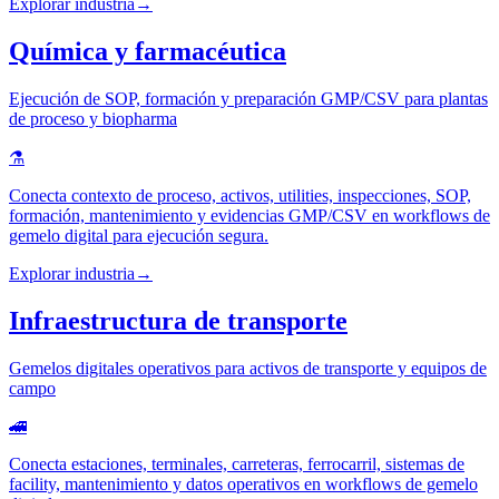
Explorar industria
→
Química y farmacéutica
Ejecución de SOP, formación y preparación GMP/CSV para plantas
de proceso y biopharma
⚗️
Conecta contexto de proceso, activos, utilities, inspecciones, SOP,
formación, mantenimiento y evidencias GMP/CSV en workflows de
gemelo digital para ejecución segura.
Explorar industria
→
Infraestructura de transporte
Gemelos digitales operativos para activos de transporte y equipos de
campo
🚄
Conecta estaciones, terminales, carreteras, ferrocarril, sistemas de
facility, mantenimiento y datos operativos en workflows de gemelo