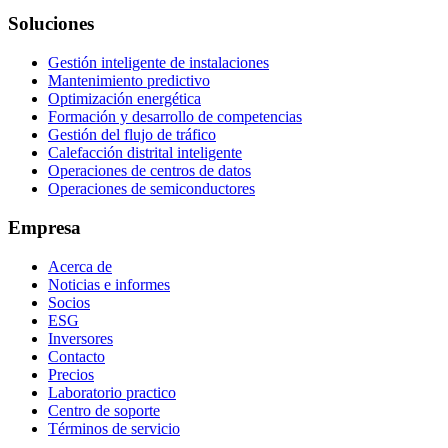
Soluciones
Gestión inteligente de instalaciones
Mantenimiento predictivo
Optimización energética
Formación y desarrollo de competencias
Gestión del flujo de tráfico
Calefacción distrital inteligente
Operaciones de centros de datos
Operaciones de semiconductores
Empresa
Acerca de
Noticias e informes
Socios
ESG
Inversores
Contacto
Precios
Laboratorio practico
Centro de soporte
Términos de servicio