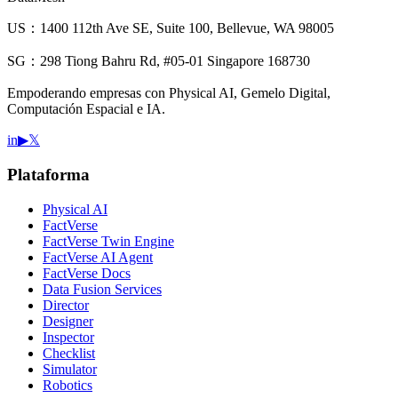
US：1400 112th Ave SE, Suite 100, Bellevue, WA 98005
SG：298 Tiong Bahru Rd, #05-01 Singapore 168730
Empoderando empresas con Physical AI, Gemelo Digital,
Computación Espacial e IA.
in
▶
𝕏
Plataforma
Physical AI
FactVerse
FactVerse Twin Engine
FactVerse AI Agent
FactVerse Docs
Data Fusion Services
Director
Designer
Inspector
Checklist
Simulator
Robotics