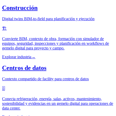
Construcción
Digital twins BIM-to-field para planificación y ejecución
🏗️
Convierte BIM, contexto de obra, formación con simulador de
equipos, seguridad, inspecciones y planificación en workflows de
gemelo digital para proyecto y campo.
Explorar industria
→
Centros de datos
Contexto compartido de facility para centros de datos
🗄️
Conecta refrigeración, energía, salas, activos, mantenimiento,
sostenibilidad y evidencias en un gemelo digital para operaciones de
data center.