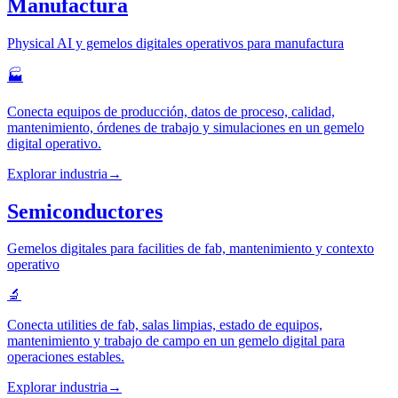
Manufactura
Physical AI y gemelos digitales operativos para manufactura
🏭
Conecta equipos de producción, datos de proceso, calidad,
mantenimiento, órdenes de trabajo y simulaciones en un gemelo
digital operativo.
Explorar industria
→
Semiconductores
Gemelos digitales para facilities de fab, mantenimiento y contexto
operativo
🔬
Conecta utilities de fab, salas limpias, estado de equipos,
mantenimiento y trabajo de campo en un gemelo digital para
operaciones estables.
Explorar industria
→