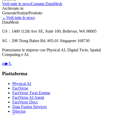
Vedi tutte le news
Contatta DataMesh
Archiviato in
Generale
Notizie
Prodotto
←
Vedi tutte le news
DataMesh
US：1400 112th Ave SE, Suite 100, Bellevue, WA 98005
SG：298 Tiong Bahru Rd, #05-01 Singapore 168730
Potenziamo le imprese con Physical AI, Digital Twin, Spatial
Computing e AI.
in
▶
𝕏
Piattaforma
Physical AI
FactVerse
FactVerse Twin Engine
FactVerse AI Agent
FactVerse Docs
Data Fusion Services
Director