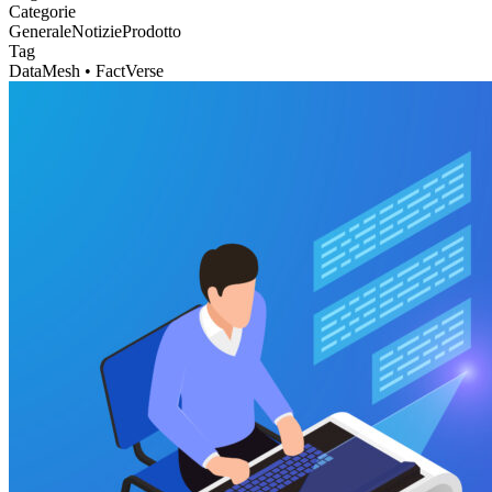
Categorie
Generale
Notizie
Prodotto
Tag
DataMesh • FactVerse