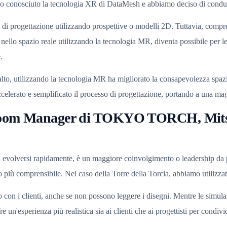
iamo conosciuto la tecnologia XR di DataMesh e abbiamo deciso di condur
i di progettazione utilizzando prospettive o modelli 2D. Tuttavia, compre
nello spazio reale utilizzando la tecnologia MR, diventa possibile per le 
.
a-alto, utilizzando la tecnologia MR ha migliorato la consapevolezza spaz
elerato e semplificato il processo di progettazione, portando a una mag
oom Manager di TOKYO TORCH, Mit
o ad evolversi rapidamente, è un maggiore coinvolgimento o leadership da p
odo più comprensibile. Nel caso della Torre della Torcia, abbiamo utilizza
o con i clienti, anche se non possono leggere i disegni. Mentre le simul
un'esperienza più realistica sia ai clienti che ai progettisti per condivid