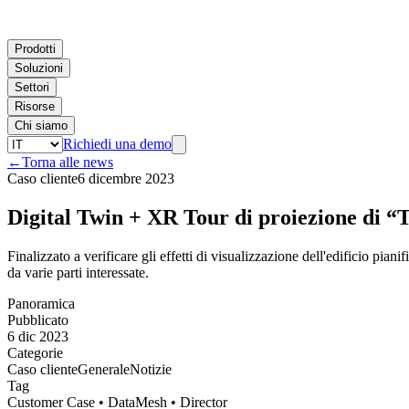
Prodotti
Soluzioni
Settori
Risorse
Chi siamo
Richiedi una demo
←
Torna alle news
Caso cliente
6 dicembre 2023
Digital Twin + XR Tour di proiezione d
Finalizzato a verificare gli effetti di visualizzazione dell'edificio pian
da varie parti interessate.
Panoramica
Pubblicato
6 dic 2023
Categorie
Caso cliente
Generale
Notizie
Tag
Customer Case • DataMesh • Director