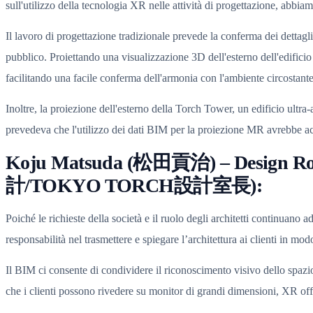
sull'utilizzo della tecnologia XR nelle attività di progettazione, abb
Il lavoro di progettazione tradizionale prevede la conferma dei dettagl
pubblico. Proiettando una visualizzazione 3D dell'esterno dell'edificio 
facilitando una facile conferma dell'armonia con l'ambiente circostante
Inoltre, la proiezione dell'esterno della Torch Tower, un edificio ultr
prevedeva che l'utilizzo dei dati BIM per la proiezione MR avrebbe acc
Koju Matsuda (松田貢治) – Design R
計/TOKYO TORCH設計室長):
Poiché le richieste della società e il ruolo degli architetti continuan
responsabilità nel trasmettere e spiegare l’architettura ai clienti in m
Il BIM ci consente di condividere il riconoscimento visivo dello spazi
che i clienti possono rivedere su monitor di grandi dimensioni, XR offre 