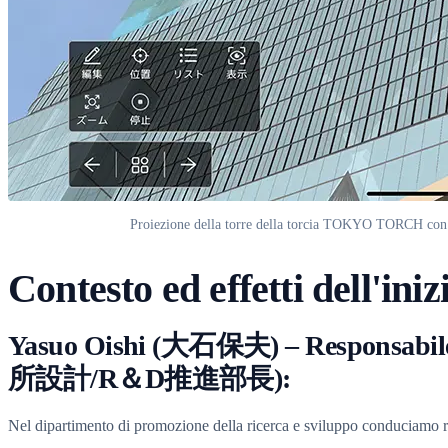
Proiezione della torre della torcia TOKYO TORCH con il 
Contesto ed effetti dell'iniz
Yasuo Oishi (大石保夫) – Responsabile d
所設計/R＆D推進部長):
Nel dipartimento di promozione della ricerca e sviluppo conduciamo 