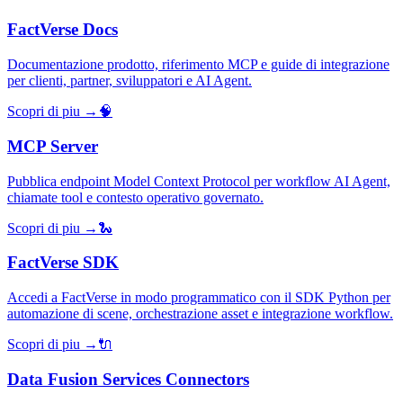
FactVerse Docs
Documentazione prodotto, riferimento MCP e guide di integrazione
per clienti, partner, sviluppatori e AI Agent.
Scopri di piu →
🧠
MCP Server
Pubblica endpoint Model Context Protocol per workflow AI Agent,
chiamate tool e contesto operativo governato.
Scopri di piu →
🐍
FactVerse SDK
Accedi a FactVerse in modo programmatico con il SDK Python per
automazione di scene, orchestrazione asset e integrazione workflow.
Scopri di piu →
🔌
Data Fusion Services Connectors