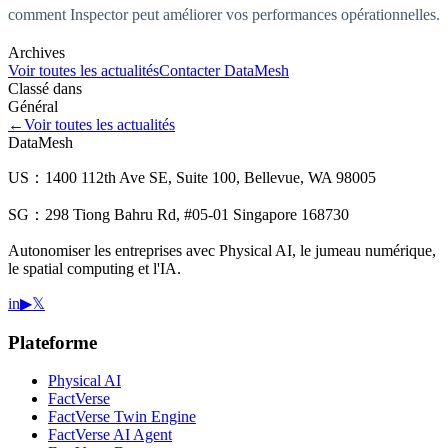
comment Inspector peut améliorer vos performances opérationnelles.
Archives
Voir toutes les actualités
Contacter DataMesh
Classé dans
Général
←
Voir toutes les actualités
DataMesh
US：1400 112th Ave SE, Suite 100, Bellevue, WA 98005
SG：298 Tiong Bahru Rd, #05-01 Singapore 168730
Autonomiser les entreprises avec Physical AI, le jumeau numérique,
le spatial computing et l'IA.
in
▶
𝕏
Plateforme
Physical AI
FactVerse
FactVerse Twin Engine
FactVerse AI Agent